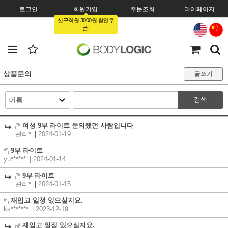
로그인
회원가입
주문조회
마이페이지
신규회원 3000원 할인쿠
폰!
상품문의
글쓰기
검색
여성 9부 라이트 문의했던 사람입니다
관리*
|
2024-01-19
9부 라이트
yu******
| 2024-01-14
9부 라이트
관리*
|
2024-01-15
재입고 일정 있으실지요.
ks*******
| 2023-12-19
재입고 일정 있으실지요.