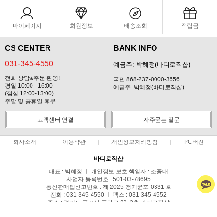
마이페이지
회원정보
배송조회
적립금
CS CENTER
BANK INFO
031-345-4550
예금주: 박혜정(바디로직샵)
전화 상담&주문 환영!
국민 868-237-0000-3656
평일 10:00 - 16:00
예금주: 박혜정(바디로직샵)
(점심 12:00-13:00)
주말 및 공휴일 휴무
고객센터 연결
자주묻는 질문
회사소개
이용약관
개인정보처리방침
PC버전
바디로직샵
대표 : 박혜정 ㅣ 개인정보 보호 책임자 : 조종대
사업자 등록번호 : 501-03-78695
통신판매업신고번호 : 제 2025-경기군포-0331 호
전화 : 031-345-4550 ㅣ 팩스 : 031-345-4552
주소 : 경기도 군포시 공단로 39, 3층 바디로직샵
COPYRIGHT(C)BODYLOGIC ALL RIGHTS RESERVED.