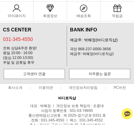
마이페이지
회원정보
배송조회
적립금
CS CENTER
BANK INFO
031-345-4550
예금주: 박혜정(바디로직샵)
전화 상담&주문 환영!
국민 868-237-0000-3656
평일 10:00 - 16:00
예금주: 박혜정(바디로직샵)
(점심 12:00-13:00)
주말 및 공휴일 휴무
고객센터 연결
자주묻는 질문
회사소개
이용약관
개인정보처리방침
PC버전
바디로직샵
대표 : 박혜정 ㅣ 개인정보 보호 책임자 : 조종대
사업자 등록번호 : 501-03-78695
통신판매업신고번호 : 제 2025-경기군포-0331 호
전화 : 031-345-4550 ㅣ 팩스 : 031-345-4552
주소 : 경기도 군포시 공단로 39, 3층 바디로직샵
COPYRIGHT(C)BODYLOGIC ALL RIGHTS RESERVED.