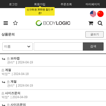
로그인
회원가입
주문조회
마이페이지
신규회원 3000원 할인쿠
폰!
상품문의
글쓰기
검색
브라캡
관리*
|
2024-04-19
계절
박정**
| 2024-04-18
계절
관리*
|
2024-04-19
사이즈문의
박정*
| 2024-04-09
사이즈문의