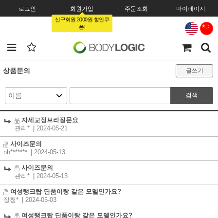
로그인
회원가입
주문조회
마이페이지
신규회원 3000원 할인쿠
폰!
상품문의
글쓰기
검색
자세교정브라질문요
관리*
|
2024-05-21
사이즈문의
nh*******
| 2024-05-13
사이즈문의
관리*
|
2024-05-13
여성탱크탑 단품이랑 같은 모델인가요?
장청*
| 2024-05-03
여성탱크탑 단품이랑 같은 모델인가요?