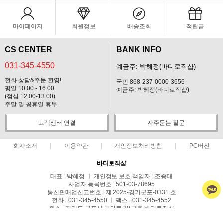
마이페이지
회원정보
배송조회
적립금
CS CENTER
BANK INFO
031-345-4550
예금주: 박혜정(바디로직샵)
전화 상담&주문 환영!
국민 868-237-0000-3656
평일 10:00 - 16:00
예금주: 박혜정(바디로직샵)
(점심 12:00-13:00)
주말 및 공휴일 휴무
고객센터 연결
자주묻는 질문
회사소개
이용약관
개인정보처리방침
PC버전
바디로직샵
대표 : 박혜정 ㅣ 개인정보 보호 책임자 : 조종대
사업자 등록번호 : 501-03-78695
통신판매업신고번호 : 제 2025-경기군포-0331 호
전화 : 031-345-4550 ㅣ 팩스 : 031-345-4552
주소 : 경기도 군포시 공단로 39, 3층 바디로직샵
COPYRIGHT(C)BODYLOGIC ALL RIGHTS RESERVED.