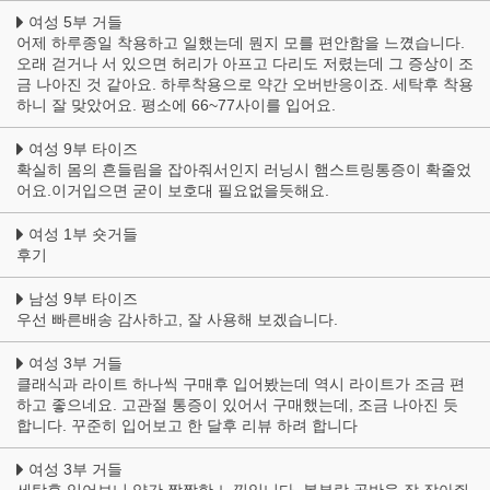
여성 5부 거들
어제 하루종일 착용하고 일했는데 뭔지 모를 편안함을 느꼈습니다.
오래 걷거나 서 있으면 허리가 아프고 다리도 저렸는데 그 증상이 조
금 나아진 것 같아요. 하루착용으로 약간 오버반응이죠. 세탁후 착용
하니 잘 맞았어요. 평소에 66~77사이를 입어요.
여성 9부 타이즈
확실히 몸의 흔들림을 잡아줘서인지 러닝시 햄스트링통증이 확줄었
어요.이거입으면 굳이 보호대 필요없을듯해요.
여성 1부 숏거들
후기
남성 9부 타이즈
우선 빠른배송 감사하고, 잘 사용해 보겠습니다.
여성 3부 거들
클래식과 라이트 하나씩 구매후 입어봤는데 역시 라이트가 조금 편
하고 좋으네요. 고관절 통증이 있어서 구매했는데, 조금 나아진 듯
합니다. 꾸준히 입어보고 한 달후 리뷰 하려 합니다
여성 3부 거들
세탁후 입어보니 약간 짱짱한 느낌입니다. 복부랑 골반을 잘 잡아줘