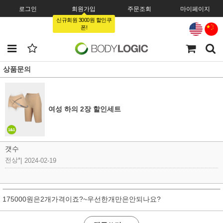
로그인
회원가입
주문조회
마이페이지
신규회원 3000원 할인쿠
폰!
상품문의
여성 하의 2장 할인세트
갯수
전상*
|
2024-02-19
175000원은2개가격이죠?~우선한개만은안되나요?